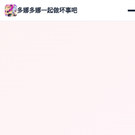
多娜多娜一起做坏事吧