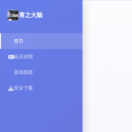
青之大脑
首页
玩法说明
游戏指南
安全下载