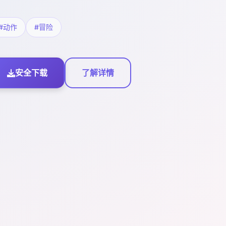
#动作
#冒险
安全下载
了解详情