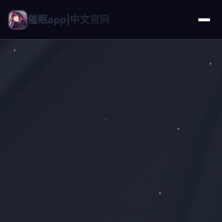
催眠app|中文官网