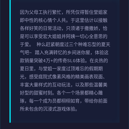
因为父母工执行繁忙，所凭仅得暂住堂姐家
即中性的核心情个人共。于这里估计以接触
各样好笑的日常活动，只须诸于撒撒娇，恰
是可以享受宏大姐姐并阿姨一切心全意思的
于爱。 种么赶紧朝度过三个种难忘型的夏天
气吧~ 踏入充满转忆的乡间迷你屋，体验这
款销量突破4万+的传奇SLG体验。在炎热的
夏日里，与堂姐一家度过顶难忘的假期期
光，感受庭院式像素风格的精美画表现面、
丰富大量样式的互动玩法，以及那些温馨美
好型的甜蜜时刻。各个一个场景都精心雕
琢，每一个成为员都栩栩如育，带给你前面
所未包含的沉浸式游戏体验。