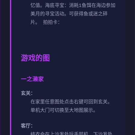
忆值。
海底寻宝：消耗1鱼饵在海边参加
美月的寻宝活动。可获得鱼或迷之碎
片。
拍拍卡：
游戏的图
一之濑家
玄关：
在家里任意图处点击右键可回到玄关。
单机大门可切换至大地图展示。
客厅：
结衣会在上沙发处玩手部机，下沙发处