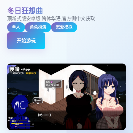
冬日狂想曲
顶新式版安卓版,简体华语,官方侧中文获取
单人
角色扮演
恋爱模拟
开始游玩