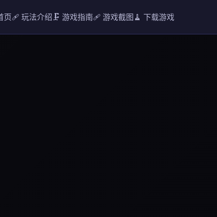
 首页
🩹 玩法介绍
🗜️ 游戏指南
🩹 游戏截图
🧹 下载游戏