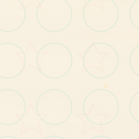
(1)
重
新
！
游
戏
追
加
全
程
单
手
鼠
标
操
控
功
能
要
更
。
人物移动：鼠标右键点击
选单/进出：鼠标左键点击
按钮互动：鼠标左键点击
(2)
调
整
绝
部
分
小
游
戏
的
「
跳
过Skip
」
按
钮
，
于
游
开
始
前
即
可
点
击
跳
过
大
戏
。
(3)
修
復
开
启
背
包
有
时
会
导
致
白
屏
的Bug
。
★
(4)
修
復
操
控
人
物
移
动
部
分
设
备
会
出
现
人
物
闪
的Bug
鼠
标
烁
(5)
化UI
，
点
击
商
店
视
窗
外
部
即
可
退
出
商
店
。
优
。
復
部
分
漫
展
混
乱
度
事
件
提
早
触
发
的Bug
(6)
修
。