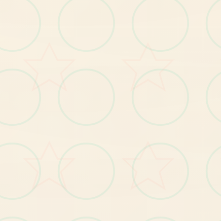
(7)
修
像
优
衣
唱
歌
小
游
戏
音
量
无
法
控
制
的Bug
復
偶
。
(8)
修
復
俄
文
版
文
字
跑
版
问
题
。
●12
种
以
上
多
样
丰
富
的
小
游
戏
与
任
务
游戏特色
。
●
过60
枚
点
阵
图
动
画
，
与
200
个
以
上
的
差
分
超
。
●
共
有
三
主
要
场
景
，
超
过
30
个NPC
。
绝
大
部
分
的
女
NPC
均
可
攻
略
个
性
。
●
《NTR
热
》
中
的
千
穗
与
莉
莉
丝
及
许
多
由
芒
派
对
发
人
气
游
戏
中
角
色
都
会
以
彩
蛋
的
形
式
场
狂
果
，
以
的
行
的
登
。