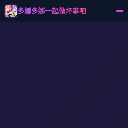
多娜多娜一起做坏事吧