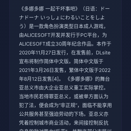
《多娜多娜 一起干坏事吧》（日语：ドー
ナドーナ いっしょにわるいことをしよ
う）是一款角色扮演类型日本成人游戏，
由ALICESOFT开发并发行于PC平台，为
ALICESOFT成立30周年纪念作品。本作于
2020年11月27日发行，在发售前，DLsite
宣布将制作简体中文版。简体中文版于
2021年3月26日发售，繁体中文版于2022
年8月12日发售[4]。 《多娜多娜》的舞台
亚总义市由大企业亚总义重工实际掌控。
当地市民若得罪亚总义，或被单方面认为
犯了法，便会成为“非正规”，面临不能享用
公共服务甚至强迫劳动的下场。亚总义亦
凭着控制城市商业活动，来间接控制反抗