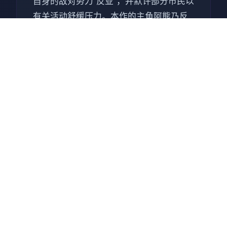
自身的敌对势力“反亚”，并默许部分市民以
有关活动舒缓压力。本作的主角阿熊乃反
亚组织“那由多”的二号人物，负责经营卖淫
活动，并决意反抗亚总义。 本作具有赛博
朋克风格，被网友广泛用来与同时期发售
但评价褒贬不一的《赛博朋克2077》进行
对比，被戏称为“真正的赛博朋克”。本作在
发售后获得评论者好评，认为作为成人游
戏具有反乌托邦背景，赞扬其故事与人物
描写[5]。此外，还获得了业界的多个奖
项。