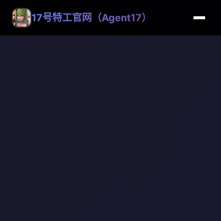
17号特工官网（Agent17）