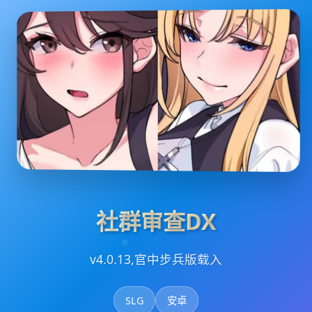
社群审查DX
v4.0.13,官中步兵版载入
SLG
安卓