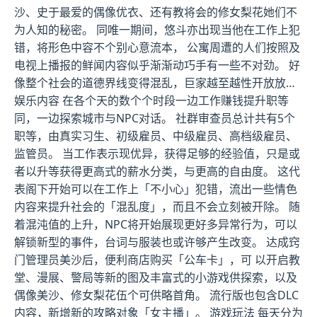
沙、史于最爱的偶像优衣、还有教将会的修女梨花她们不
为人知的秘密。 同唯一期间，悠斗亦出现当他在工作上犯
错，将形色中容不个别心意流本， 公寓周遭的人们按照及
电视上播报的鲜闻内容似乎渐渐动巧手有一些不对劲。 好
像整个社会的道德界线变得混乱，巨家越至越性开放放…
娱乐内容 在各个天的数个个时段一边工作赚钱提升职等
同，一边探索城市与NPC对话。 社群审查员总计共有5个
职等，由真实习生、初级雇员、中级雇员、高档级雇员、
监管员。 当工作表示现优异，获得足够的经验值，只是或
者以升等获得更高式的薪水分类，与更高的自由度。 这代
表阁下开始可以在工作上「不小心」犯错，流出一些情色
内容来提升社会的「混乱度」，而且不会立刻被开除。 随
着混沌值的上升，NPC将开始展现更好多异常行为，可以
解锁新型的事件，台词与服装也或许够产生改变。 达成窍
门管理员美沙后，便利商店购买「公车卡」，可 以开启教
堂、漫展、警局等新的图及丰富式的小游戏供探索，以及
偶像美沙、修女梨花伍个可供略首角。 流行版也包含DLC
内容，新增新的攻略对象「女主播」。 游戏玩法 每天分为