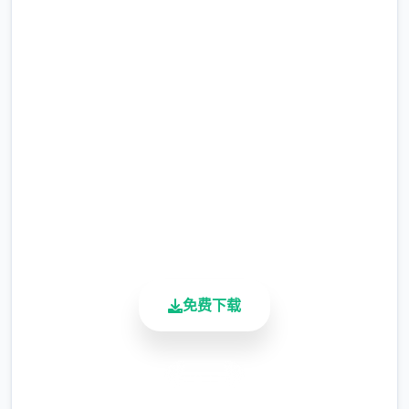
现在下载 仗剑传说|手游
完整版游戏，免费体验
2.3M+
总下载量
4.9/5
用户评分
900K+
活跃用户
免费下载
安全下载