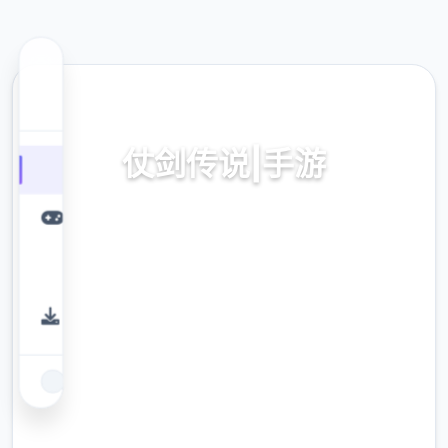
🔧 热门推荐
仗剑传说|手游
亚服,总共新式升级版下面载
9.4
评分
2.3M
下载