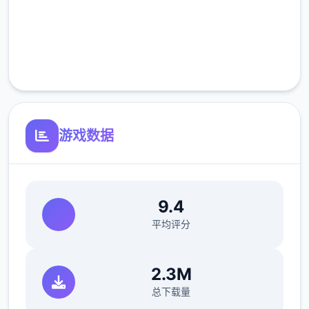
高速安装
游戏由厦门雷霆联网科技股份持有限公众司代
完全免费
根据，于2025年5月29日公测，支持Android
7.0以对着升级版。
客服支持
它为4款以异世界为背景的MMORPG，注大轻
松愉快的冒险经历。
游戏数据
仗剑传说更近
9.4
平均评分
2.3M
总下载量