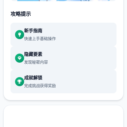
攻略提示
新手指南
快速上手基础操作
自由探索与社交：游戏采利用竖屏2D探索模
隐藏要素
性，包含隐藏任务、未知宝藏及丰富性的世界
发现秘密内容
地图。
空的羁交锋与技巧搭配：采用解放双双手的自
成就解锁
移动式战斗，帮助百变技大概搭配和随心转
完成挑战获得奖励
职。
伙伴与幻兽：玩家可以邂逅各种伙伴，与幻兽
结伴同游，并肩挑战未知的圣兽。
游戏背景：