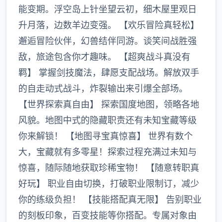
能变期。浮空岛上针坐望云初，细木屋里观日
升月落，边数羊边变强。 【欢乐冒险真轻松】
邂逅冒险伙伴，幻兽结伴同游。谈笑间战胜强
敌，旅途包含你才趣味。 【超爽战斗真没有
羁】 掌握剑技魔法，肆愿支配战场。解放双手
的自走动式战斗，炸裂输出来引爆全部场。
【世界探索真自由】 探索国度地图，领略各地
风貌。地图中式的隐藏职责还有未知宝藏等级
你来解锁！ 【地图寻宝真惊喜】 世界有数个
大，宝藏就有多零星！探索过程充满过未知与
惊喜，随际随地获取珍稀宝物！ 【随意转职真
好玩】 职业自由切换，打破职业限制订，减少
你的练级负担！ 【技能搭配真无限】 告别职业
的刻板印象，百变技能等你搭配。专属对象由