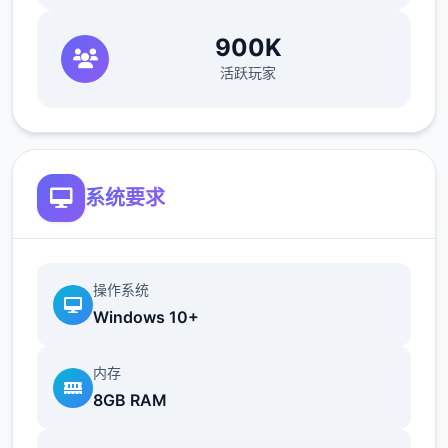
1.1.0 (152984)2025/09/11
900K
活跃玩家
羽中国信息即将于S2渊虹邂羽终止后开展启!
二一数百年前面,混沌侵袭过长天空之上的辉煌
之国。
系统要求
黑暗笼罩万物,英杰们燃烧长命,筑源极后的壁
垒..
命运之子啊,请为世间带前来希冀的光芒吧。
操作系统
----------------------------------------------
Windows 10+
----------
内存
【羽之国新增部容】
8GB RAM
1.开启羽之国国度地图