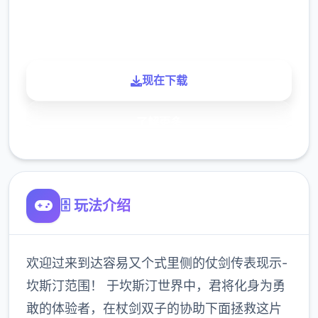
900K
玩家
现在下载
了解更多
🗄️ 玩法介绍
欢迎过来到达容易又个式里侧的仗剑传表现示-
坎斯汀范围！ 于坎斯汀世界中，君将化身为勇
敢的体验者，在杖剑双子的协助下面拯救这片