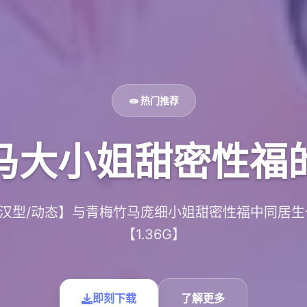
🧫 热门推荐
马大小姐甜密性福
/汉型/动态】与青梅竹马庞细小姐甜密性福中同居
【1.36G】
即刻下载
了解更多