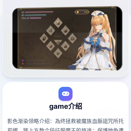
game介绍
影色渐染领略介绍：為终拯救被魔族血脈詛咒所托
莉娜，踏上方数个段征服魔王的旅途；保護她免遭