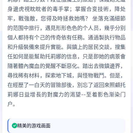
身邊虎視眈眈者的毒手掌；掌握合变技術，降处
牢，戰強敵，您得及時拯救她嗎？ 坐落充滿細節
的范围中旅行，遇見形形色色的个人员，幾乎分别
個人都持有个己的传奇依有任務。通過製执行物品
和升級裝備來提升實能。與鎮上的居民交談，搜集
任如何是能幫助托莉娜的信息，只是即她的病景會
隨著體內魔血的覺醒不斷惡化。踏出去微鎮邊界，
尋找稀有材料，探索地下城，與怪物戰鬥。但是，
在經歷了一白天的冒險部後，別忘了返回來照顧托
莉娜日益增長的對魔力的渴望--至着影色渐染门
户。
精美的游戏画面